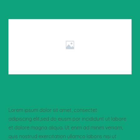
Lorem ipsum dolor sit amet, consectet
adipiscing elit,sed do eiusm por incididunt ut labore
et dolore magna aliqua. Ut enim ad minim veniam,
quis nostrud exercitation ullamco laboris nisi ut